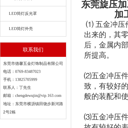
东莞旋压加
加
LED筒灯反光罩
⑴ 五金冲压
LED筒灯外壳
出来的，其
后，金属内
联系我们
所提高。
东莞市德馨五金灯饰制品有限公司
电话：0769-83487023
⑵五金冲压
手机：13825705999
致，有较好
联系人：丁先生
般的装配和
邮箱：chengdewujin@vip.163.com
东莞市横沥镇田饶步新河路
地址：
2号2栋
⑶五金冲压
故有较好的