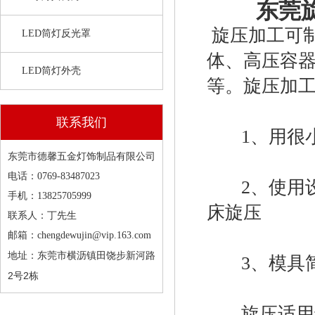
东莞
旋压加工可
LED筒灯反光罩
体、高压容
LED筒灯外壳
等。旋压加
联系我们
1、用很小
东莞市德馨五金灯饰制品有限公司
电话：0769-83487023
2、使用设
手机：13825705999
床旋压
联系人：丁先生
邮箱：chengdewujin@vip.163.com
东莞市横沥镇田饶步新河路
地址：
3、模具简
2号2栋
旋压适用于