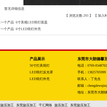
暂无详细信息
【 浏览次数:
293 】 【 加入时间
上一个产品
6寸美规LED筒灯面盖
下一个产品
6寸LED筒灯外壳
东莞市大朗德馨
产品展示
56寸灯具筒灯
电话：0769-8348702
LED筒灯反光罩
手机：13825705999
LED筒灯外壳
联系人：丁先生
邮箱：chengdewujin@
地址：东莞市大朗镇
圳旋压加工
东莞旋压加工
千汇网络
旋压加工
东莞旋压加工