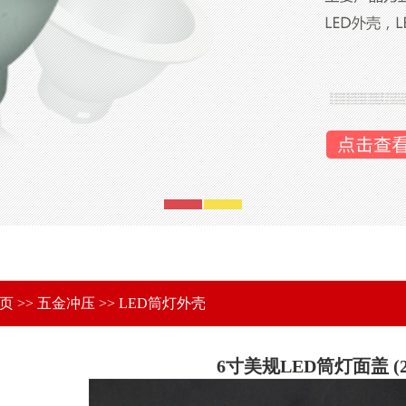
首页
>>
五金冲压
>>
LED筒灯外壳
6寸美规LED筒灯面盖 (2