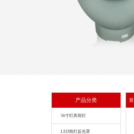
产品分类
56寸灯具筒灯
LED筒灯反光罩